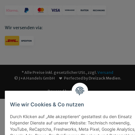
Wir versenden via:
* Alle Preise inkl. gesetzlicher USt., zzgl.
Versand
© J+A Handels GmbH
Perfected by
Dreizack Medien
.
Powered by
JTL-Shop
Wie wir Cookies & Co nutzen
Durch Klicken auf „Alle akzeptieren“ gestattest du den Einsatz
folgender Dienste auf unserer Website: Technisch notwendig,
YouTube, ReCaptcha, Freshworks, Meta Pixel, Google Analytics