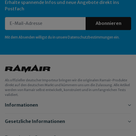
Erhalte spannende Infos und neue Angebote direkt ins
Postfach
Abonnieren
Newsletter Abonnieren
Mit dem Absenden willigst du in unsere
Datenschutzbestimmungen
ein.
Als offizieller deutscher Importeur bringen wir die originalen Ramair-Produkte
direkt auf den deutschen Markt und kümmern uns um die Zulassung. Alle Artikel
werden von Ramair selbst entwickelt, konstruiert und in umfangreichen Tests
validiert.
Informationen
Gesetzliche Informationen