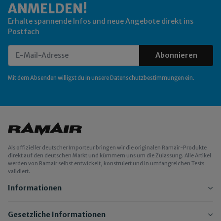
ANMELDEN!
Erhalte spannende Infos und neue Angebote direkt ins
Postfach
Abonnieren
Newsletter Abonnieren
Mit dem Absenden willigst du in unsere
Datenschutzbestimmungen
ein.
Als offizieller deutscher Importeur bringen wir die originalen Ramair-Produkte
direkt auf den deutschen Markt und kümmern uns um die Zulassung. Alle Artikel
werden von Ramair selbst entwickelt, konstruiert und in umfangreichen Tests
validiert.
Informationen
Gesetzliche Informationen