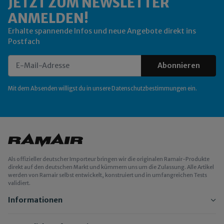
JETZT ZUM NEWSLETTER
ANMELDEN!
Erhalte spannende Infos und neue Angebote direkt ins
Postfach
Abonnieren
Newsletter Abonnieren
Mit dem Absenden willigst du in unsere
Datenschutzbestimmungen
ein.
Als offizieller deutscher Importeur bringen wir die originalen Ramair-Produkte
direkt auf den deutschen Markt und kümmern uns um die Zulassung. Alle Artikel
werden von Ramair selbst entwickelt, konstruiert und in umfangreichen Tests
validiert.
Informationen