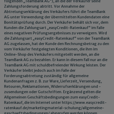
folgenden „TeamBank AG“), an die der Verkäufer seine
Zahlungsforderung abtritt. Vor Annahme der
Abtretungserklärung des Verkäufers führt die TeamBank
AG unter Verwendung der übermittelten Kundendaten eine
Bonitätsprüfung durch. Der Verkäufer behält sich vor, dem
Kunden die Zahlungsart „easyCredit-Ratenkauf“ im Falle
eines negativen Prüfungsergebnisses zu verweigern. Wird
die Zahlungsart „easyCredit-Ratenkauf“ von der TeamBank
AG zugelassen, hat der Kunde den Rechnungsbetrag zu den
vom Verkäufer festgelegten Konditionen, die ihm im
Online-Shop des Verkäufers mitgeteilt werden, an die
TeamBank AG zu bezahlen. Er kann in diesem Fall nur an die
TeamBank AG mit schuldbefreiender Wirkung leisten. Der
Verkäufer bleibt jedoch auch im Falle der
Forderungsabtretung zuständig für allgemeine
Kundenanfragen z. B. zur Ware, Lieferzeit, Versendung,
Retouren, Reklamationen, Widerrufserklärungen und -
zusendungen oder Gutschriften. Ergänzend gelten die
Allgemeinen Geschäftsbedingungen zum easyCredit-
Ratenkauf, die im Internet unter
https://www.easycredit-
ratenkauf.de
/marketingmaterial-schulung
/allgemeine-
geschaeftsbedingungen
/
abgerufen werden können.