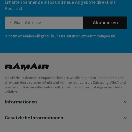
Erhalte spannende Infos und neue Angebote direkt ins
Postfach
Abonnieren
Newsletter Abonnieren
Mit dem Absenden willigst du in unsere
Datenschutzbestimmungen
ein.
Als offizieller deutscher Importeur bringen wir die originalen Ramair-Produkte
direkt auf den deutschen Markt und kümmern uns um die Zulassung. Alle Artikel
werden von Ramair selbst entwickelt, konstruiert und in umfangreichen Tests
validiert.
Informationen
Gesetzliche Informationen