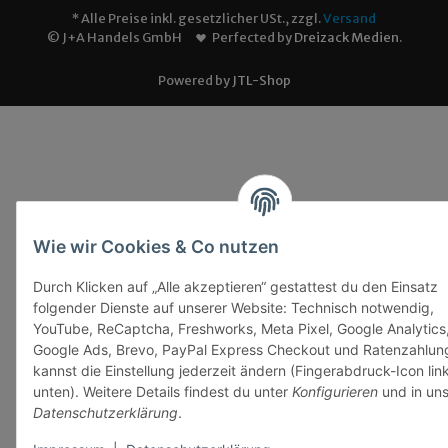
* Alle Preise inkl. gesetzlicher USt., zzgl.
Versand
© J+A Handels GmbH
Perfected by
Dreizack Medien
.
Powered by
JTL-Shop
Wie wir Cookies & Co nutzen
Durch Klicken auf „Alle akzeptieren“ gestattest du den Einsatz
folgender Dienste auf unserer Website: Technisch notwendig,
YouTube, ReCaptcha, Freshworks, Meta Pixel, Google Analytics
Google Ads, Brevo, PayPal Express Checkout und Ratenzahlun
kannst die Einstellung jederzeit ändern (Fingerabdruck-Icon lin
unten). Weitere Details findest du unter
Konfigurieren
und in uns
Datenschutzerklärung
.