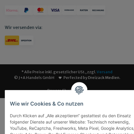
Wir versenden via:
* Alle Preise inkl. gesetzlicher USt., zzgl.
Versand
© J+A Handels GmbH
Perfected by
Dreizack Medien
.
Powered by
JTL-Shop
Wie wir Cookies & Co nutzen
Durch Klicken auf „Alle akzeptieren“ gestattest du den Einsatz
folgender Dienste auf unserer Website: Technisch notwendig,
YouTube, ReCaptcha, Freshworks, Meta Pixel, Google Analytics