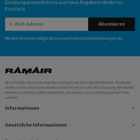
Erhalte spannende Infos und neue Angebote direkt ins
Postfach
Abonnieren
Newsletter Abonnieren
Mit dem Absenden willigst du in unsere
Datenschutzbestimmungen
ein.
Als offizieller deutscher Importeur bringen wir die originalen Ramair-Produkte
direkt auf den deutschen Markt und kümmern uns um die Zulassung. Alle Artikel
werden von Ramair selbst entwickelt, konstruiert und in umfangreichen Tests
validiert.
Informationen
Gesetzliche Informationen