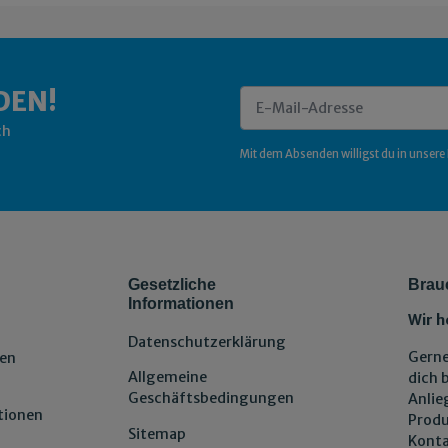
DEN!
ch
Newsletter Abonnieren
Mit dem Absenden willigst du in unsere
Gesetzliche
Brau
Informationen
Wir h
Datenschutzerklärung
Gerne
en
Allgemeine
dich 
Geschäftsbedingungen
Anlie
tionen
Produ
Sitemap
Konta