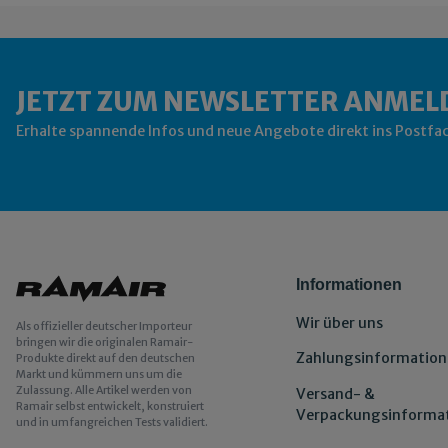
JETZT ZUM NEWSLETTER ANMEL
Erhalte spannende Infos und neue Angebote direkt ins Postfa
Informationen
Wir über uns
Als offizieller deutscher Importeur
bringen wir die originalen Ramair-
Zahlungsinformation
Produkte direkt auf den deutschen
Markt und kümmern uns um die
Zulassung. Alle Artikel werden von
Versand- &
Ramair selbst entwickelt, konstruiert
Verpackungsinforma
und in umfangreichen Tests validiert.