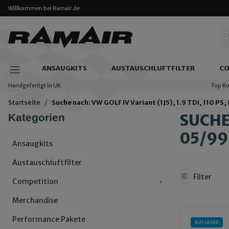
Willkommen bei Ramair.de
ANSAUGKITS
AUSTAUSCHLUFTFILTER
CO
Handgefertigt in UK
Top K
Startseite
Suche nach: VW GOLF IV Variant (1J5), 1.9 TDI, 110 PS
SUCHE 
Kategorien
05/99
Ansaugkits
Austauschluftfilter
Filter
Competition
Merchandise
Performance Pakete
AUF LAGER