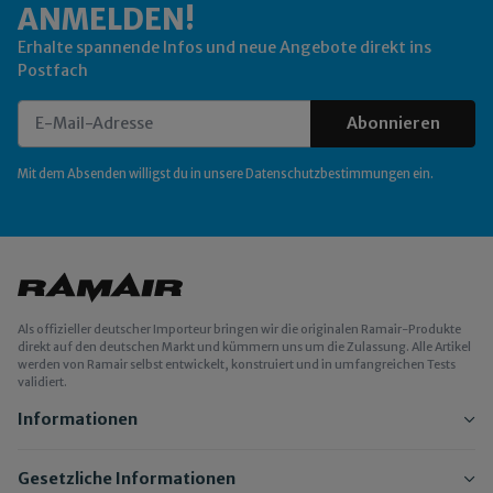
ANMELDEN!
Erhalte spannende Infos und neue Angebote direkt ins
Postfach
Abonnieren
Newsletter Abonnieren
Mit dem Absenden willigst du in unsere
Datenschutzbestimmungen
ein.
Als offizieller deutscher Importeur bringen wir die originalen Ramair-Produkte
direkt auf den deutschen Markt und kümmern uns um die Zulassung. Alle Artikel
werden von Ramair selbst entwickelt, konstruiert und in umfangreichen Tests
validiert.
Informationen
Gesetzliche Informationen