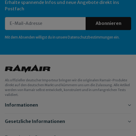
Erhalte spannende Infos und neue Angebote direkt ins
Postfach
Abonnieren
Newsletter Abonnieren
Mit dem Absenden willigst du in unsere
Datenschutzbestimmungen
ein.
Als offizieller deutscher Importeur bringen wir die originalen Ramair-Produkte
direkt auf den deutschen Markt und kümmern uns um die Zulassung. Alle Artikel
werden von Ramair selbst entwickelt, konstruiert und in umfangreichen Tests
validiert.
Informationen
Gesetzliche Informationen