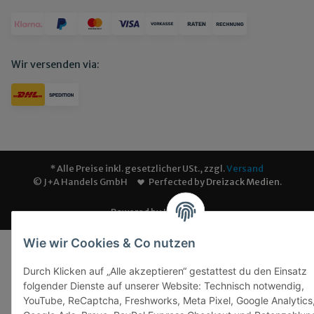
Wir versenden via:
* Alle Preise inkl. gesetzlicher USt., zzgl.
Versand
© J+A Handels GmbH
Perfected by
Dreizack Medien
.
Powered by
JTL-Shop
Wie wir Cookies & Co nutzen
Durch Klicken auf „Alle akzeptieren“ gestattest du den Einsatz
folgender Dienste auf unserer Website: Technisch notwendig,
YouTube, ReCaptcha, Freshworks, Meta Pixel, Google Analytics