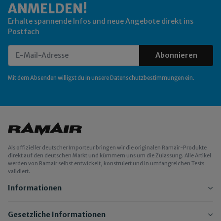
ANMELDEN!
Erhalte spannende Infos und neue Angebote direkt ins
Postfach
Abonnieren
Newsletter Abonnieren
Mit dem Absenden willigst du in unsere
Datenschutzbestimmungen
ein.
Als offizieller deutscher Importeur bringen wir die originalen Ramair-Produkte
direkt auf den deutschen Markt und kümmern uns um die Zulassung. Alle Artikel
werden von Ramair selbst entwickelt, konstruiert und in umfangreichen Tests
validiert.
Informationen
Gesetzliche Informationen