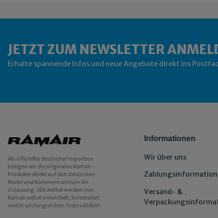
JETZT ZUM NEWSLETTER ANMEL
Erhalte spannende Infos und neue Angebote direkt ins Postfa
Informationen
Wir über uns
Als offizieller deutscher Importeur
bringen wir die originalen Ramair-
Zahlungsinformation
Produkte direkt auf den deutschen
Markt und kümmern uns um die
Zulassung. Alle Artikel werden von
Versand- &
Ramair selbst entwickelt, konstruiert
Verpackungsinforma
und in umfangreichen Tests validiert.