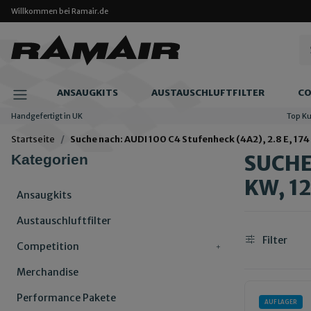
Willkommen bei Ramair.de
ANSAUGKITS
AUSTAUSCHLUFTFILTER
CO
Handgefertigt in UK
Top K
Startseite
Suche nach: AUDI 100 C4 Stufenheck (4A2), 2.8 E, 174
SUCHE 
Kategorien
KW, 1
Ansaugkits
Austauschluftfilter
Filter
Competition
Merchandise
Performance Pakete
AUF LAGER