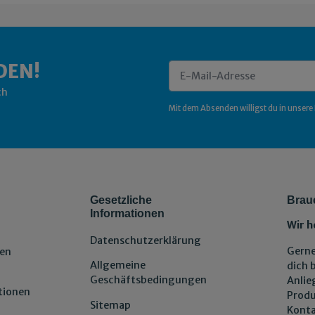
DEN!
ch
Newsletter Abonnieren
Mit dem Absenden willigst du in unsere
Gesetzliche
Brau
Informationen
Wir h
Datenschutzerklärung
Gerne
en
Allgemeine
dich 
Geschäftsbedingungen
Anlie
tionen
Produ
Sitemap
Konta