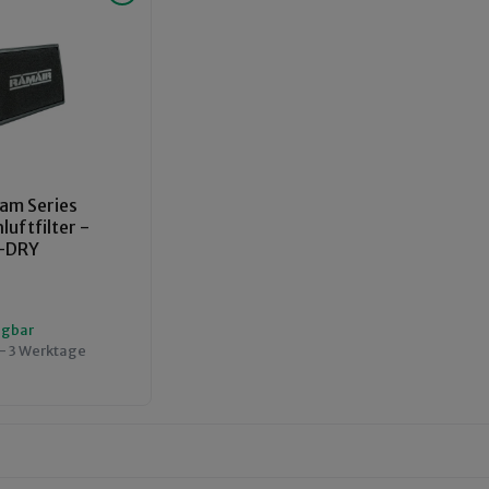
am Series
uftfilter -
-DRY
ügbar
 - 3 Werktage