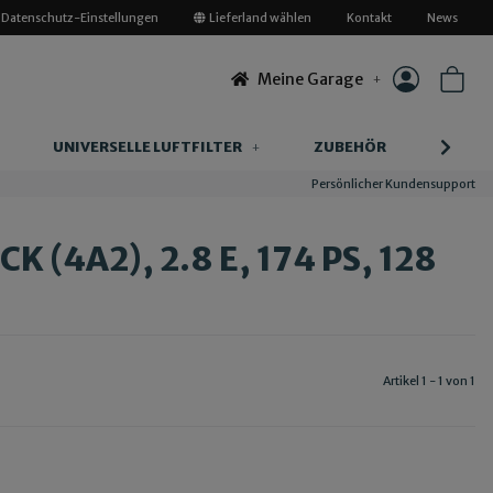
Datenschutz-Einstellungen
Lieferland wählen
Kontakt
News
Meine Garage
UNIVERSELLE LUFTFILTER
ZUBEHÖR
INFOR
Persönlicher Kundensupport
 (4A2), 2.8 E, 174 PS, 128
Artikel 1 - 1 von 1