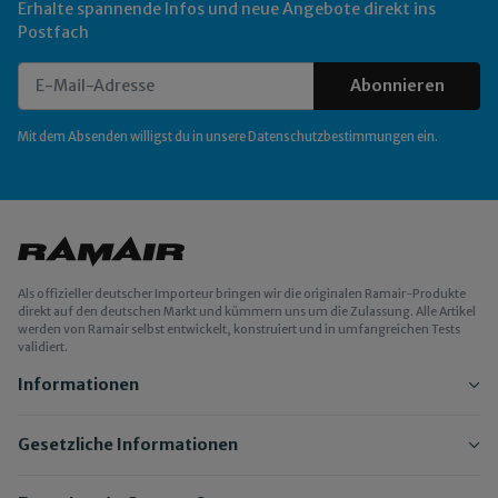
Erhalte spannende Infos und neue Angebote direkt ins
Postfach
Abonnieren
Newsletter Abonnieren
Mit dem Absenden willigst du in unsere
Datenschutzbestimmungen
ein.
Als offizieller deutscher Importeur bringen wir die originalen Ramair-Produkte
direkt auf den deutschen Markt und kümmern uns um die Zulassung. Alle Artikel
werden von Ramair selbst entwickelt, konstruiert und in umfangreichen Tests
validiert.
Informationen
Gesetzliche Informationen