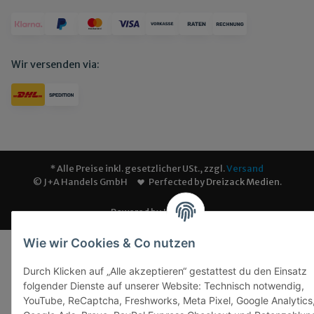
Wir versenden via:
* Alle Preise inkl. gesetzlicher USt., zzgl.
Versand
© J+A Handels GmbH
Perfected by
Dreizack Medien
.
Powered by
JTL-Shop
Wie wir Cookies & Co nutzen
Durch Klicken auf „Alle akzeptieren“ gestattest du den Einsatz
folgender Dienste auf unserer Website: Technisch notwendig,
YouTube, ReCaptcha, Freshworks, Meta Pixel, Google Analytics