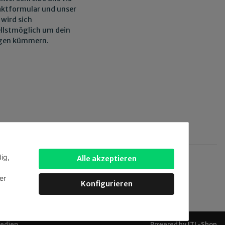
ktformular und unser
wird sich
llstmöglich um dein
egen kümmern.
ig,
Alle akzeptieren
 via:
er
Konfigurieren
Medien
.
Powered by
JTL-Shop