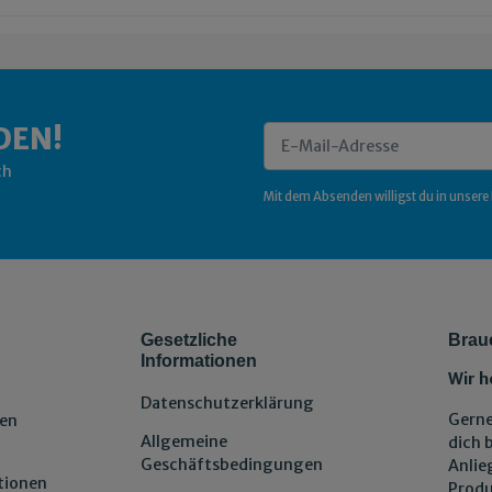
DEN!
ch
Newsletter Abonnieren
Mit dem Absenden willigst du in unsere
Gesetzliche
Brau
Informationen
Wir h
Datenschutzerklärung
Gerne
en
Allgemeine
dich 
Geschäftsbedingungen
Anlie
tionen
Produ