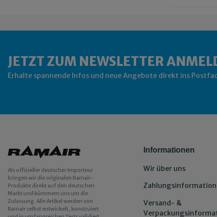
JETZT ZUM NEWSLETTER ANMEL
Erhalte spannende Infos und neue Angebote direkt ins Postfa
Informationen
Wir über uns
Als offizieller deutscher Importeur
bringen wir die originalen Ramair-
Zahlungsinformation
Produkte direkt auf den deutschen
Markt und kümmern uns um die
Zulassung. Alle Artikel werden von
Versand- &
Ramair selbst entwickelt, konstruiert
Verpackungsinforma
und in umfangreichen Tests validiert.