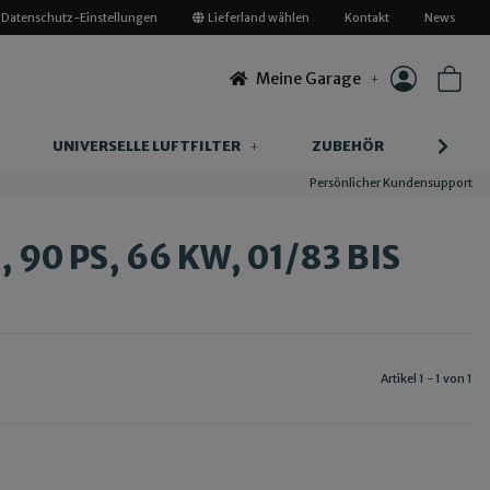
Datenschutz-Einstellungen
Lieferland wählen
Kontakt
News
Meine Garage
UNIVERSELLE LUFTFILTER
ZUBEHÖR
INFOR
Persönlicher Kundensupport
 90 PS, 66 KW, 01/83 BIS
Artikel 1 - 1 von 1