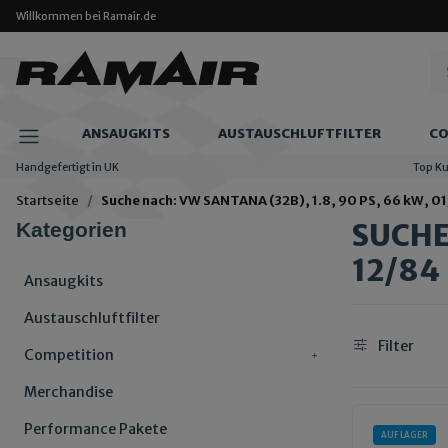
Willkommen bei Ramair.de
ANSAUGKITS
AUSTAUSCHLUFTFILTER
CO
Handgefertigt in UK
Top K
Startseite
Suche nach: VW SANTANA (32B), 1.8, 90 PS, 66 kW, 01
SUCHE 
Kategorien
12/84
Ansaugkits
Austauschluftfilter
Filter
Competition
Merchandise
Performance Pakete
AUF LAGER