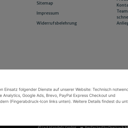
Sitemap
Konta
Team 
Impressum
schne
Anli
Widerrufsbelehrung
den Einsatz folgender Dienste auf unserer Website: Technisch notwend
Wir versenden
e Analytics, Google Ads, Brevo, PayPal Express Checkout und
dern (Fingerabdruck-Icon links unten). Weitere Details findest du unt
© J+A Handels GmbH
Perfected by
Dreizack 