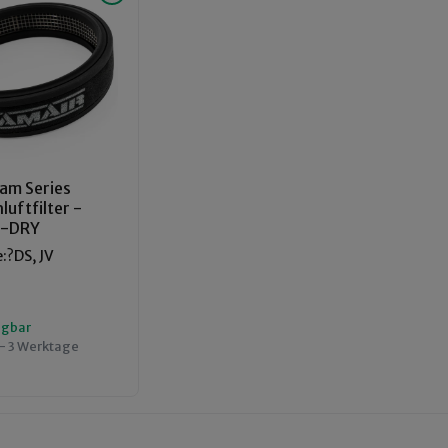
am Series
uftfilter -
8-DRY
:?DS, JV
ügbar
 - 3 Werktage