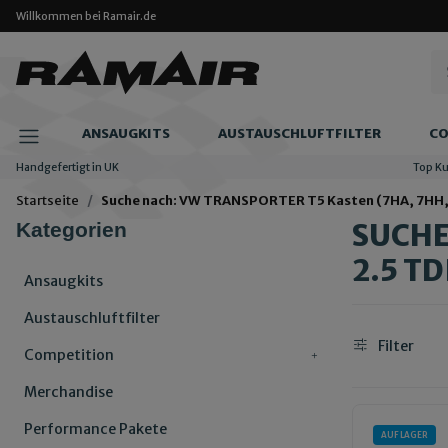
Willkommen bei Ramair.de
ANSAUGKITS
AUSTAUSCHLUFTFILTER
CO
Handgefertigt in UK
Top K
Startseite
Suche nach: VW TRANSPORTER T5 Kasten (7HA, 7HH, 7E
SUCHE
Kategorien
2.5 TD
Ansaugkits
Austauschluftfilter
Filter
Competition
Merchandise
Performance Pakete
AUF LAGER