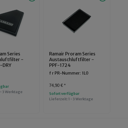
am Series
Ramair Proram Series
uftfilter -
Austauschluftfilter -
0-DRY
PPF-1724
f r PR-Nummer: 1L0
74,90 €
*
ügbar
 - 3 Werktage
Sofort verfügbar
Lieferzeit:
1 - 3 Werktage