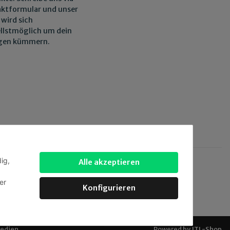
ktformular und unser
wird sich
llstmöglich um dein
egen kümmern.
ig,
Alle akzeptieren
 via:
er
Konfigurieren
Medien
.
Powered by
JTL-Shop