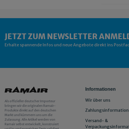
JETZT ZUM NEWSLETTER ANMEL
Erhalte spannende Infos und neue Angebote direkt ins Postfa
Informationen
Wir über uns
Als offizieller deutscher Importeur
bringen wir die originalen Ramair-
Zahlungsinformation
Produkte direkt auf den deutschen
Markt und kümmern uns um die
Zulassung. Alle Artikel werden von
Versand- &
Ramair selbst entwickelt, konstruiert
Verpackungsinforma
und in umfangreichen Tests validiert.