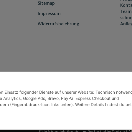
Sitemap
Konta
Team 
Impressum
schne
Anli
Widerrufsbelehrung
den Einsatz folgender Dienste auf unserer Website: Technisch notwend
Wir versenden
e Analytics, Google Ads, Brevo, PayPal Express Checkout und
dern (Fingerabdruck-Icon links unten). Weitere Details findest du unt
© J+A Handels GmbH
Perfected by
Dreizack 