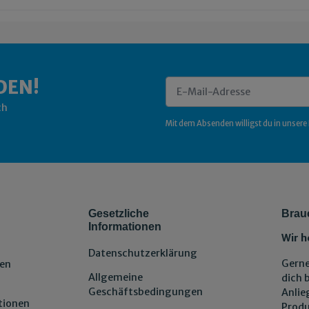
DEN!
ch
Newsletter Abonnieren
Mit dem Absenden willigst du in unsere
Gesetzliche
Brau
Informationen
Wir h
Datenschutzerklärung
Gerne
en
Allgemeine
dich 
Geschäftsbedingungen
Anlie
tionen
Produ