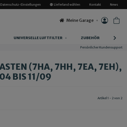
Datenschutz-Einstellungen
Lieferland wählen
Kontakt
News
Meine Garage
UNIVERSELLE LUFTFILTER
ZUBEHÖR
INFOR
Persönlicher Kundensupport
STEN (7HA, 7HH, 7EA, 7EH),
04 BIS 11/09
Artikel 1 - 2 von 2