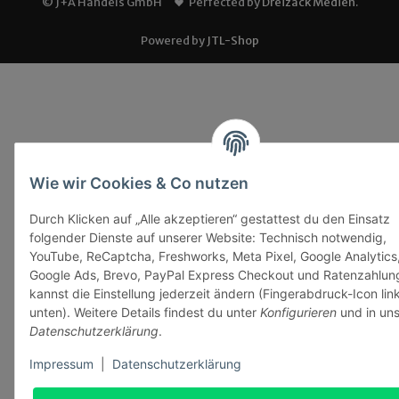
© J+A Handels GmbH
Perfected by
Dreizack Medien
.
Powered by
JTL-Shop
Wie wir Cookies & Co nutzen
Durch Klicken auf „Alle akzeptieren“ gestattest du den Einsatz
folgender Dienste auf unserer Website: Technisch notwendig,
YouTube, ReCaptcha, Freshworks, Meta Pixel, Google Analytics
Google Ads, Brevo, PayPal Express Checkout und Ratenzahlun
kannst die Einstellung jederzeit ändern (Fingerabdruck-Icon lin
unten). Weitere Details findest du unter
Konfigurieren
und in uns
Datenschutzerklärung
.
Impressum
|
Datenschutzerklärung