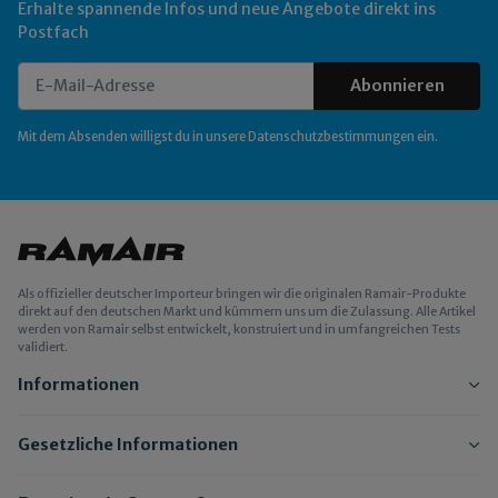
Erhalte spannende Infos und neue Angebote direkt ins
Postfach
Abonnieren
Newsletter Abonnieren
Mit dem Absenden willigst du in unsere
Datenschutzbestimmungen
ein.
Als offizieller deutscher Importeur bringen wir die originalen Ramair-Produkte
direkt auf den deutschen Markt und kümmern uns um die Zulassung. Alle Artikel
werden von Ramair selbst entwickelt, konstruiert und in umfangreichen Tests
validiert.
Informationen
Gesetzliche Informationen