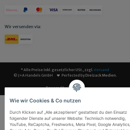
Wir versenden via:
* Alle Preise inkl. gesetzlicher USt., zzgl.
Versand
© J+A Handels GmbH
Perfected by
Dreizack Medien
.
Powered by
JTL-Shop
Wie wir Cookies & Co nutzen
Durch Klicken auf „Alle akzeptieren“ gestattest du den Einsatz
folgender Dienste auf unserer Website: Technisch notwendig,
YouTube, ReCaptcha, Freshworks, Meta Pixel, Google Analytics