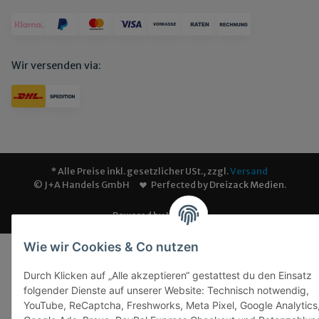
Wir versenden via:
* Alle Preise inkl. gesetzlicher USt., zzgl.
Versand
© J+A Handels GmbH
Perfected by
Dreizack Medien
.
Powered by
JTL-Shop
Wie wir Cookies & Co nutzen
Durch Klicken auf „Alle akzeptieren“ gestattest du den Einsatz
folgender Dienste auf unserer Website: Technisch notwendig,
YouTube, ReCaptcha, Freshworks, Meta Pixel, Google Analytics