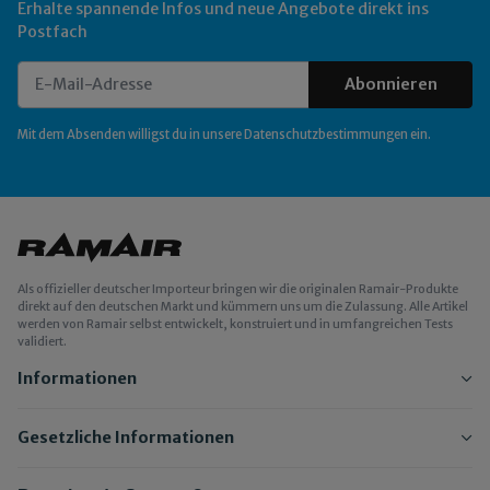
Erhalte spannende Infos und neue Angebote direkt ins
Postfach
Abonnieren
Newsletter Abonnieren
Mit dem Absenden willigst du in unsere
Datenschutzbestimmungen
ein.
Als offizieller deutscher Importeur bringen wir die originalen Ramair-Produkte
direkt auf den deutschen Markt und kümmern uns um die Zulassung. Alle Artikel
werden von Ramair selbst entwickelt, konstruiert und in umfangreichen Tests
validiert.
Informationen
Gesetzliche Informationen