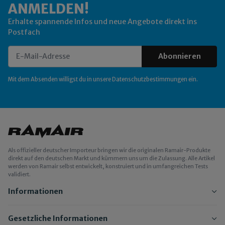
ANMELDEN!
Erhalte spannende Infos und neue Angebote direkt ins
Postfach
Abonnieren
Newsletter Abonnieren
Mit dem Absenden willigst du in unsere
Datenschutzbestimmungen
ein.
Als offizieller deutscher Importeur bringen wir die originalen Ramair-Produkte
direkt auf den deutschen Markt und kümmern uns um die Zulassung. Alle Artikel
werden von Ramair selbst entwickelt, konstruiert und in umfangreichen Tests
validiert.
Informationen
Gesetzliche Informationen