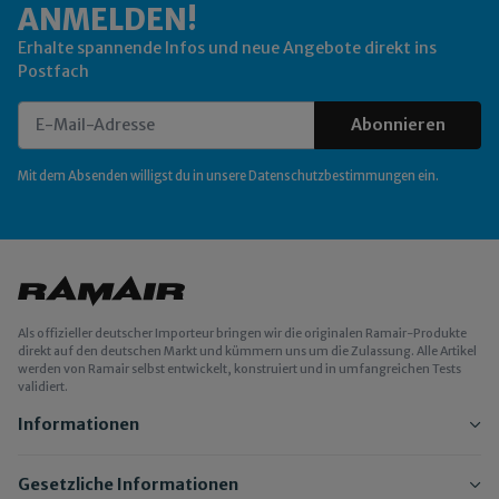
ANMELDEN!
Erhalte spannende Infos und neue Angebote direkt ins
Postfach
Abonnieren
Newsletter Abonnieren
Mit dem Absenden willigst du in unsere
Datenschutzbestimmungen
ein.
Als offizieller deutscher Importeur bringen wir die originalen Ramair-Produkte
direkt auf den deutschen Markt und kümmern uns um die Zulassung. Alle Artikel
werden von Ramair selbst entwickelt, konstruiert und in umfangreichen Tests
validiert.
Informationen
Gesetzliche Informationen