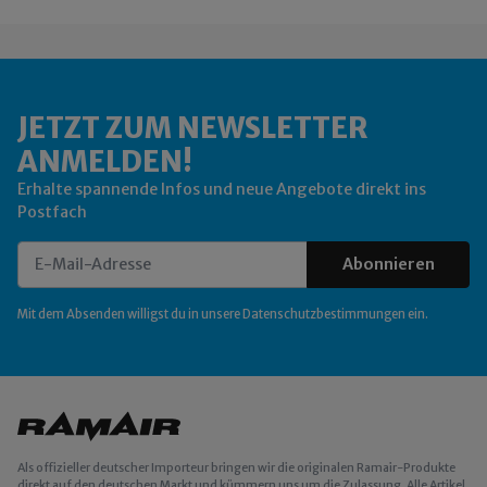
JETZT ZUM NEWSLETTER
ANMELDEN!
Erhalte spannende Infos und neue Angebote direkt ins
Postfach
Abonnieren
Newsletter Abonnieren
Mit dem Absenden willigst du in unsere
Datenschutzbestimmungen
ein.
Als offizieller deutscher Importeur bringen wir die originalen Ramair-Produkte
direkt auf den deutschen Markt und kümmern uns um die Zulassung. Alle Artikel