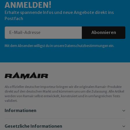
ANMELDEN!
Erhalte spannende Infos und neue Angebote direkt ins
Postfach
Abonnieren
Newsletter Abonnieren
Mit dem Absenden willigst du in unsere
Datenschutzbestimmungen
ein.
Als offizieller deutscher Importeur bringen wir die originalen Ramair-Produkte
direkt auf den deutschen Markt und kümmern uns um die Zulassung. Alle Artikel
werden von Ramair selbst entwickelt, konstruiert und in umfangreichen Tests
validiert.
Informationen
Gesetzliche Informationen