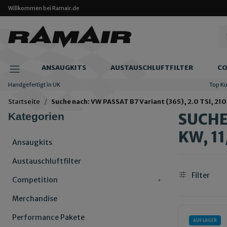
Willkommen bei Ramair.de
ANSAUGKITS
AUSTAUSCHLUFTFILTER
CO
Handgefertigt in UK
Top K
Startseite
Suche nach: VW PASSAT B7 Variant (365), 2.0 TSI, 210 
SUCHE 
Kategorien
KW, 11
Ansaugkits
Austauschluftfilter
Filter
Competition
Merchandise
Performance Pakete
AUF LAGER