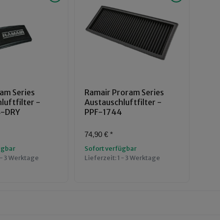
am Series
Ramair Proram Series
uftfilter -
Austauschluftfilter -
4-DRY
PPF-1744
74,90 €
*
ügbar
Sofort verfügbar
 - 3 Werktage
Lieferzeit:
1 - 3 Werktage