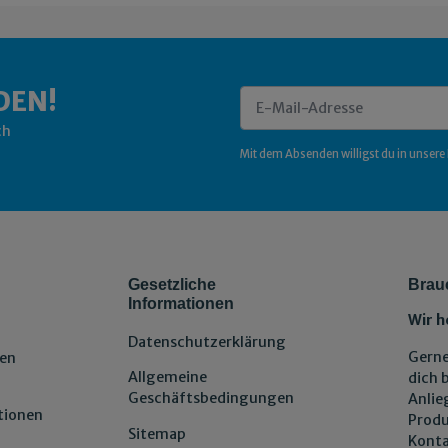
DEN!
ch
Newsletter Abonnieren
Mit dem Absenden willigst du in unsere
Gesetzliche
Brau
Informationen
Wir h
Datenschutzerklärung
Gerne
en
Allgemeine
dich 
Geschäftsbedingungen
Anlie
tionen
Produ
Sitemap
Konta