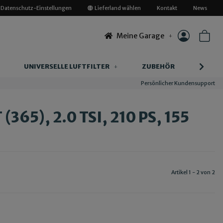
Datenschutz-Einstellungen
Lieferland wählen
Kontakt
News
Meine Garage
UNIVERSELLE LUFTFILTER
ZUBEHÖR
INFOR
Persönlicher Kundensupport
65), 2.0 TSI, 210 PS, 155
Artikel 1 - 2 von 2