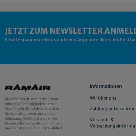
JETZT ZUM NEWSLETTER ANMEL
Erhalte spannende Infos und neue Angebote direkt ins Postfa
Informationen
Wir über uns
Als offizieller deutscher Importeur
bringen wir die originalen Ramair-
Zahlungsinformation
Produkte direkt auf den deutschen
Markt und kümmern uns um die
Zulassung. Alle Artikel werden von
Versand- &
Ramair selbst entwickelt, konstruiert
Verpackungsinforma
und in umfangreichen Tests validiert.