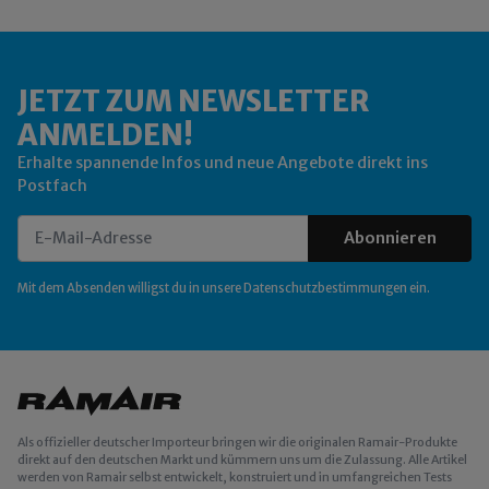
JETZT ZUM NEWSLETTER
ANMELDEN!
Erhalte spannende Infos und neue Angebote direkt ins
Postfach
Abonnieren
Newsletter Abonnieren
Mit dem Absenden willigst du in unsere
Datenschutzbestimmungen
ein.
Als offizieller deutscher Importeur bringen wir die originalen Ramair-Produkte
direkt auf den deutschen Markt und kümmern uns um die Zulassung. Alle Artikel
werden von Ramair selbst entwickelt, konstruiert und in umfangreichen Tests