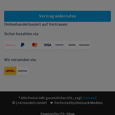
Vertrag widerrufen
Onlinehandel basiert auf Vertrauen:
Sicher bezahlen via:
Wir versenden via:
* Alle Preise inkl. gesetzlicher USt., zzgl.
Versand
© J+A Handels GmbH
Perfected by
Dreizack Medien
.
Powered by
JTL-Shop