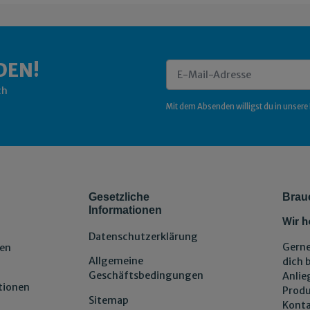
DEN!
ch
Newsletter Abonnieren
Mit dem Absenden willigst du in unsere
Gesetzliche
Brau
Informationen
Wir h
Datenschutzerklärung
Gerne
en
Allgemeine
dich 
Geschäftsbedingungen
Anlie
tionen
Produ
Sitemap
Konta