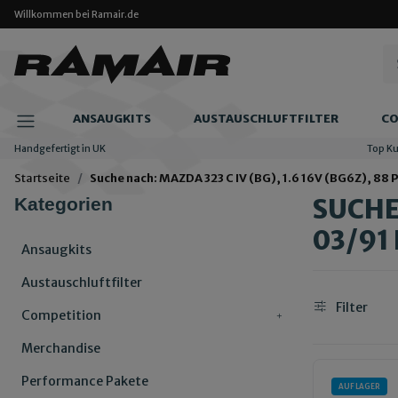
Willkommen bei Ramair.de
ANSAUGKITS
AUSTAUSCHLUFTFILTER
CO
Handgefertigt in UK
Top K
Startseite
Suche nach: MAZDA 323 C IV (BG), 1.6 16V (BG6Z), 88 
SUCHE 
Kategorien
03/91 
Ansaugkits
Austauschluftfilter
Filter
Competition
Merchandise
Performance Pakete
AUF LAGER