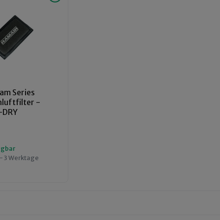
am Series
uftfilter -
-DRY
ügbar
 - 3 Werktage