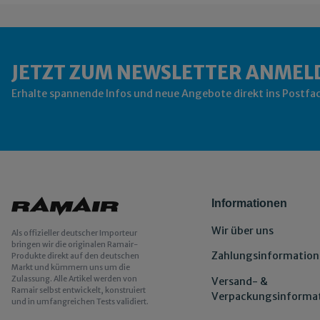
JETZT ZUM NEWSLETTER ANMEL
Erhalte spannende Infos und neue Angebote direkt ins Postfa
Informationen
Wir über uns
Als offizieller deutscher Importeur
bringen wir die originalen Ramair-
Zahlungsinformation
Produkte direkt auf den deutschen
Markt und kümmern uns um die
Zulassung. Alle Artikel werden von
Versand- &
Ramair selbst entwickelt, konstruiert
Verpackungsinforma
und in umfangreichen Tests validiert.