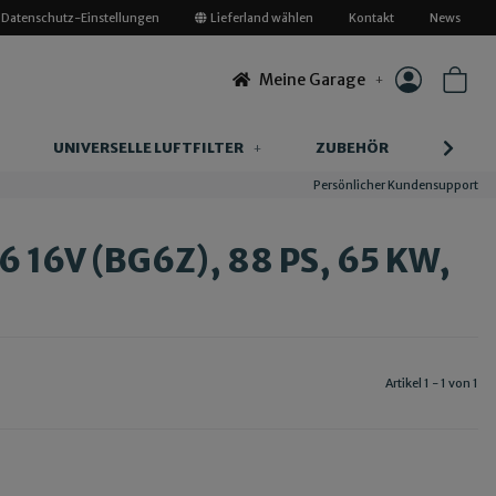
Datenschutz-Einstellungen
Lieferland wählen
Kontakt
News
Meine Garage
UNIVERSELLE LUFTFILTER
ZUBEHÖR
INFOR
Persönlicher Kundensupport
6 16V (BG6Z), 88 PS, 65 KW,
Artikel 1 - 1 von 1