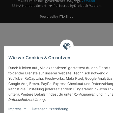
* Alle Preise inkl. gesetzlicher USt., zzgl.
Versand
© J+A Handels GmbH
Perfected by
Dreizack Medien
.
Powered by
JTL-Shop
Wie wir Cookies & Co nutzen
Durch Klicken auf „Alle akzeptieren“ gestattest du den Einsatz
folgender Dienste auf unserer Website: Technisch notwendig,
YouTube, ReCaptcha, Freshworks, Meta Pixel, Google Analytics
Google Ads, Brevo, PayPal Express Checkout und Ratenzahlun
kannst die Einstellung jederzeit ändern (Fingerabdruck-Icon lin
unten). Weitere Details findest du unter
Konfigurieren
und in uns
Datenschutzerklärung
.
Impressum
|
Datenschutzerklärung