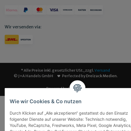
Wir versenden via:
* Alle Preise inkl. gesetzlicher USt., zzgl.
Versand
© J+A Handels GmbH
Perfected by
Dreizack Medien
.
Powered by
JTL-Shop
Wie wir Cookies & Co nutzen
Durch Klicken auf „Alle akzeptieren“ gestattest du den Einsatz
folgender Dienste auf unserer Website: Technisch notwendig,
YouTube, ReCaptcha, Freshworks, Meta Pixel, Google Analytics