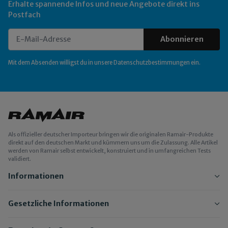
Erhalte spannende Infos und neue Angebote direkt ins
Postfach
Abonnieren
Newsletter Abonnieren
Mit dem Absenden willigst du in unsere
Datenschutzbestimmungen
ein.
Als offizieller deutscher Importeur bringen wir die originalen Ramair-Produkte
direkt auf den deutschen Markt und kümmern uns um die Zulassung. Alle Artikel
werden von Ramair selbst entwickelt, konstruiert und in umfangreichen Tests
validiert.
Informationen
Gesetzliche Informationen