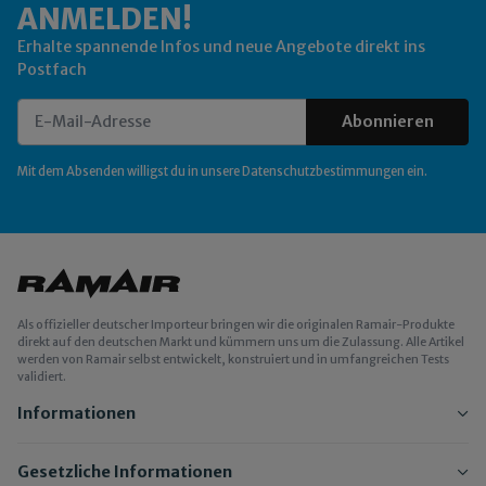
ANMELDEN!
Erhalte spannende Infos und neue Angebote direkt ins
Postfach
Abonnieren
Newsletter Abonnieren
Mit dem Absenden willigst du in unsere
Datenschutzbestimmungen
ein.
Als offizieller deutscher Importeur bringen wir die originalen Ramair-Produkte
direkt auf den deutschen Markt und kümmern uns um die Zulassung. Alle Artikel
werden von Ramair selbst entwickelt, konstruiert und in umfangreichen Tests
validiert.
Informationen
Gesetzliche Informationen