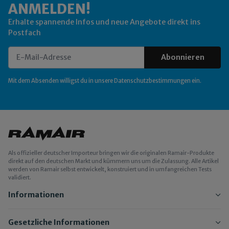
ANMELDEN!
Erhalte spannende Infos und neue Angebote direkt ins
Postfach
Abonnieren
Newsletter Abonnieren
Mit dem Absenden willigst du in unsere
Datenschutzbestimmungen
ein.
Als offizieller deutscher Importeur bringen wir die originalen Ramair-Produkte
direkt auf den deutschen Markt und kümmern uns um die Zulassung. Alle Artikel
werden von Ramair selbst entwickelt, konstruiert und in umfangreichen Tests
validiert.
Informationen
Gesetzliche Informationen