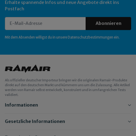
Erhalte spannende Infos und neue Angebote direkt ins
Postfach
Abonnieren
Newsletter Abonnieren
Mit dem Absenden willigst du in unsere
Datenschutzbestimmungen
ein.
Als offizieller deutscher Importeur bringen wir die originalen Ramair-Produkte
direkt auf den deutschen Markt und kümmern uns um die Zulassung. Alle Artikel
werden von Ramair selbst entwickelt, konstruiert und in umfangreichen Tests
validiert.
Informationen
Gesetzliche Informationen