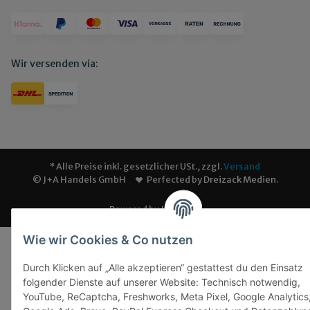
Wir versenden via:
* Alle Preise inkl. gesetzlicher USt., zzgl.
Versand
© J+A Handels GmbH
Perfected by
Dreizack Medien
.
Powered by
JTL-Shop
Wie wir Cookies & Co nutzen
Durch Klicken auf „Alle akzeptieren“ gestattest du den Einsatz
folgender Dienste auf unserer Website: Technisch notwendig,
YouTube, ReCaptcha, Freshworks, Meta Pixel, Google Analytics