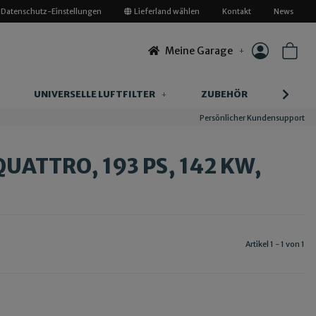
Datenschutz-Einstellungen
Lieferland wählen
Kontakt
News
Meine Garage
UNIVERSELLE LUFTFILTER
ZUBEHÖR
INFOR
Persönlicher Kundensupport
QUATTRO, 193 PS, 142 KW,
Artikel 1 - 1 von 1