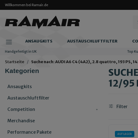
Willkommen bei Ramair.de
ANSAUGKITS
AUSTAUSCHLUFTFILTER
CO
Handgefertigt in UK
Top K
Startseite
Suche nach: AUDI A6 C4 (4A2), 2.8 quattro, 193 PS, 14
SUCHE 
Kategorien
12/95 
Ansaugkits
Austauschluftfilter
Filter
Competition
Merchandise
Performance Pakete
AUF LAGER