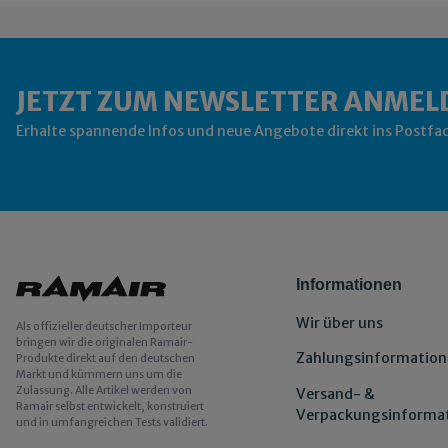
JETZT ZUM NEWSLETTER ANMEL
Erhalte spannende Infos und neue Angebote direkt ins Postfa
Informationen
Wir über uns
Als offizieller deutscher Importeur
bringen wir die originalen Ramair-
Zahlungsinformation
Produkte direkt auf den deutschen
Markt und kümmern uns um die
Zulassung. Alle Artikel werden von
Versand- &
Ramair selbst entwickelt, konstruiert
Verpackungsinforma
und in umfangreichen Tests validiert.