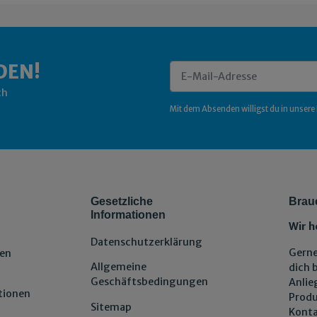
DEN!
ch
Newsletter Abonnieren
Mit dem Absenden willigst du in unsere
Gesetzliche
Brau
Informationen
Wir h
Datenschutzerklärung
Gerne
en
Allgemeine
dich 
Geschäftsbedingungen
Anlie
tionen
Produ
Sitemap
Konta