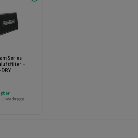
am Series
uftfilter -
-DRY
ügbar
 - 3 Werktage