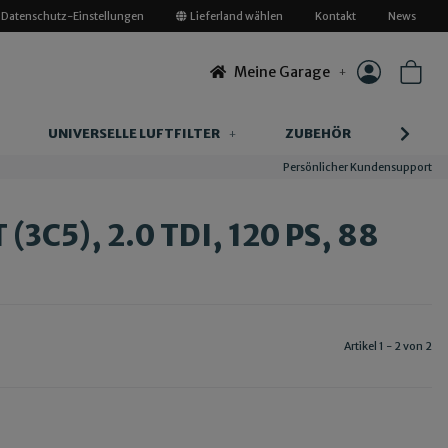
Datenschutz-Einstellungen
Lieferland wählen
Kontakt
News
Meine Garage
UNIVERSELLE LUFTFILTER
ZUBEHÖR
INFOR
Persönlicher Kundensupport
3C5), 2.0 TDI, 120 PS, 88
Artikel 1 - 2 von 2