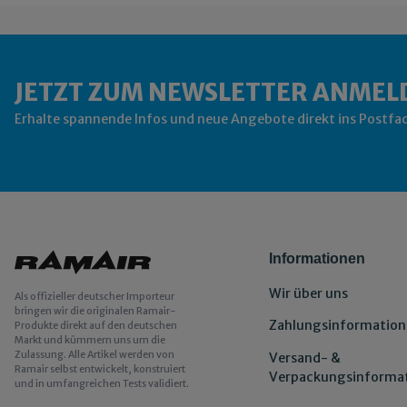
JETZT ZUM NEWSLETTER ANMEL
Erhalte spannende Infos und neue Angebote direkt ins Postfa
Informationen
Wir über uns
Als offizieller deutscher Importeur
bringen wir die originalen Ramair-
Zahlungsinformation
Produkte direkt auf den deutschen
Markt und kümmern uns um die
Zulassung. Alle Artikel werden von
Versand- &
Ramair selbst entwickelt, konstruiert
Verpackungsinforma
und in umfangreichen Tests validiert.