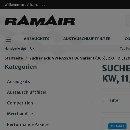
Willkommen bei Ramair.de
ANSAUGKITS
AUSTAUSCHLUFTFILTER
CO
Handgefertigt in UK
Top K
Startseite
Suche nach: VW PASSAT B6 Variant (3C5), 2.0 TDI, 120
SUCHE 
Kategorien
KW, 11
Ansaugkits
Austauschluftfilter
Filter
Competition
Merchandise
Performance Pakete
AUF LAGER