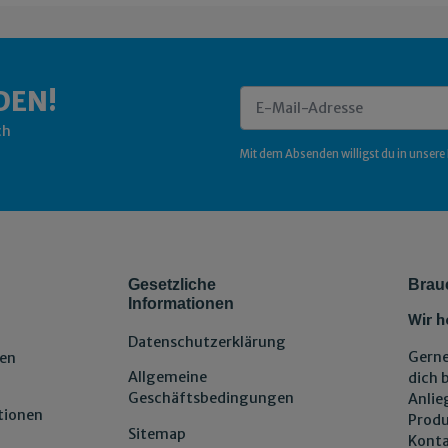
DEN!
ch
Newsletter Abonnieren
Mit dem Absenden willigst du in unsere
Gesetzliche
Brau
Informationen
Wir h
Datenschutzerklärung
Gerne
en
Allgemeine
dich 
Geschäftsbedingungen
Anlie
tionen
Produ
Sitemap
Konta