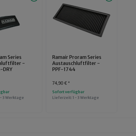
am Series
Ramair Proram Series
uftfilter -
Austauschluftfilter -
4-DRY
PPF-1744
74,90 €
*
ügbar
Sofort verfügbar
 - 3 Werktage
Lieferzeit:
1 - 3 Werktage