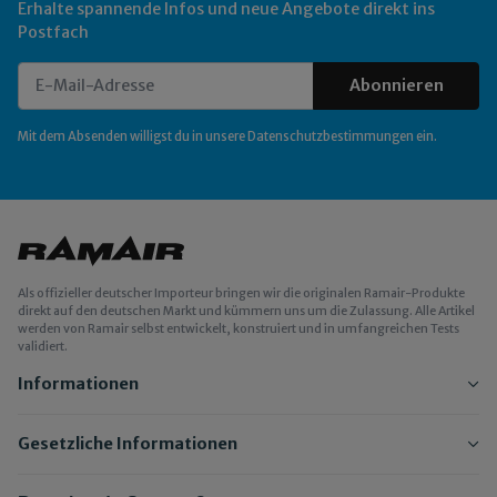
Erhalte spannende Infos und neue Angebote direkt ins
Postfach
Abonnieren
Newsletter Abonnieren
Mit dem Absenden willigst du in unsere
Datenschutzbestimmungen
ein.
Als offizieller deutscher Importeur bringen wir die originalen Ramair-Produkte
direkt auf den deutschen Markt und kümmern uns um die Zulassung. Alle Artikel
werden von Ramair selbst entwickelt, konstruiert und in umfangreichen Tests
validiert.
Informationen
Gesetzliche Informationen