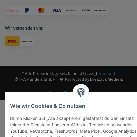
Wir versenden via:
* Alle Preise inkl. gesetzlicher USt., zzgl.
Versand
© J+A Handels GmbH
Perfected by
Dreizack Medien
.
Powered by
JTL-Shop
Wie wir Cookies & Co nutzen
Durch Klicken auf „Alle akzeptieren“ gestattest du den Einsatz
folgender Dienste auf unserer Website: Technisch notwendig,
YouTube, ReCaptcha, Freshworks, Meta Pixel, Google Analytics