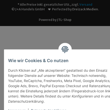
* Alle Preise inkl. gesetzlicher USt., zzgl.
Versand
© J+A Handels GmbH
Perfected by
Dreizack Medien
.
Powered by
JTL-Shop
Wie wir Cookies & Co nutzen
Durch Klicken auf „Alle akzeptieren“ gestattest du den Einsatz
folgender Dienste auf unserer Website: Technisch notwendig,
YouTube, ReCaptcha, Freshworks, Meta Pixel, Google Analytics
Google Ads, Brevo, PayPal Express Checkout und Ratenzahlun
kannst die Einstellung jederzeit ändern (Fingerabdruck-Icon lin
unten). Weitere Details findest du unter
Konfigurieren
und in uns
Datenschutzerklärung
.