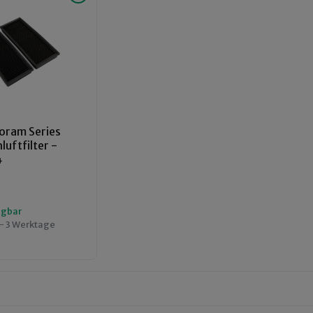
oram Series
uftfilter -
4
ügbar
 - 3 Werktage