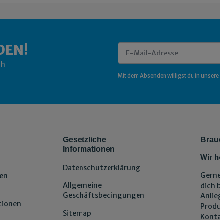
DEN!
ch
Newsletter Abonnieren
Mit dem Absenden willigst du in unsere
Gesetzliche
Brau
Informationen
Wir h
Datenschutzerklärung
Gerne
en
Allgemeine
dich 
Geschäftsbedingungen
Anlie
tionen
Produ
Sitemap
Konta