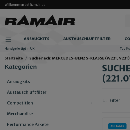
Willkommen bei Ramair.de
ANSAUGKITS
AUSTAUSCHLUFTFILTER
CO
Handgefertigt in UK
Top K
Startseite
Suche nach: MERCEDES-BENZ S-KLASSE (W221, V221), S
SUCHE
Kategorien
(221.0
Ansaugkits
Austauschluftfilter
Filter
Competition
Merchandise
Performance Pakete
AUF LAGER