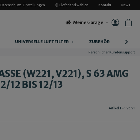
Datenschutz-Einstellungen
Lieferland wählen
Kontakt
News
Meine Garage
UNIVERSELLE LUFTFILTER
ZUBEHÖR
INFOR
Persönlicher Kundensupport
SE (W221, V221), S 63 AMG
2/12 BIS 12/13
Artikel 1 - 1 von 1