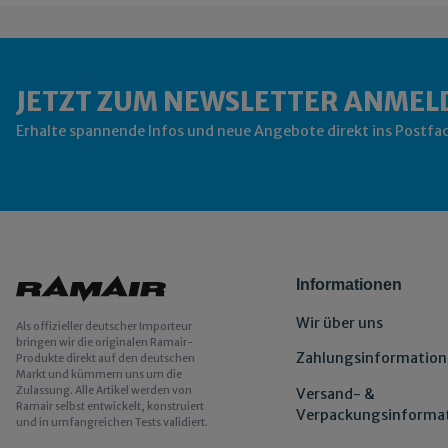
JETZT ZUM NEWSLETTER ANMEL
Erhalte spannende Infos und neue Angebote direkt ins Postfa
Informationen
Wir über uns
Als offizieller deutscher Importeur
bringen wir die originalen Ramair-
Zahlungsinformation
Produkte direkt auf den deutschen
Markt und kümmern uns um die
Zulassung. Alle Artikel werden von
Versand- &
Ramair selbst entwickelt, konstruiert
Verpackungsinforma
und in umfangreichen Tests validiert.