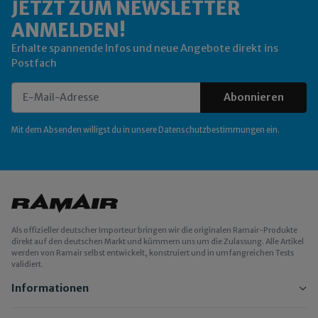
JETZT ZUM NEWSLETTER
ANMELDEN!
Erhalte spannende Infos und neue Angebote direkt ins
Postfach
Abonnieren
Newsletter Abonnieren
Mit dem Absenden willigst du in unsere
Datenschutzbestimmungen
ein.
Als offizieller deutscher Importeur bringen wir die originalen Ramair-Produkte
direkt auf den deutschen Markt und kümmern uns um die Zulassung. Alle Artikel
werden von Ramair selbst entwickelt, konstruiert und in umfangreichen Tests
validiert.
Informationen