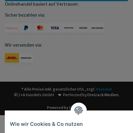
Onlinehandel basiert auf Vertrauen:
Sicher bezahlen via:
Wir versenden via:
* Alle Preise inkl. gesetzlicher USt., zzgl.
Versand
© J+A Handels GmbH
Perfected by
Dreizack Medien
.
Powered by
JTL-Shop
Wie wir Cookies & Co nutzen