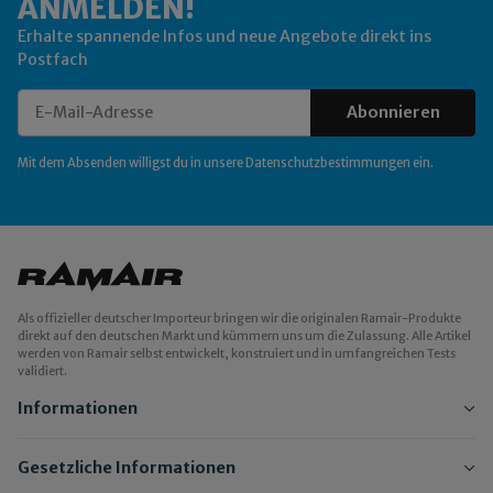
ANMELDEN!
Erhalte spannende Infos und neue Angebote direkt ins
Postfach
Abonnieren
Newsletter Abonnieren
Mit dem Absenden willigst du in unsere
Datenschutzbestimmungen
ein.
Als offizieller deutscher Importeur bringen wir die originalen Ramair-Produkte
direkt auf den deutschen Markt und kümmern uns um die Zulassung. Alle Artikel
werden von Ramair selbst entwickelt, konstruiert und in umfangreichen Tests
validiert.
Informationen
Gesetzliche Informationen