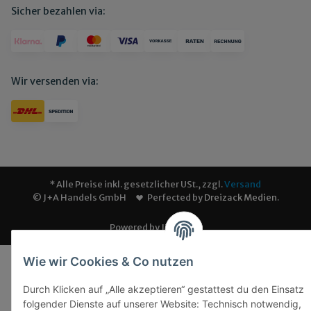
Sicher bezahlen via:
Wir versenden via:
* Alle Preise inkl. gesetzlicher USt., zzgl.
Versand
© J+A Handels GmbH
Perfected by
Dreizack Medien
.
Powered by
JTL-Shop
Wie wir Cookies & Co nutzen
Durch Klicken auf „Alle akzeptieren“ gestattest du den Einsatz
folgender Dienste auf unserer Website: Technisch notwendig,