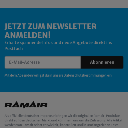
JETZT ZUM NEWSLETTER
ANMELDEN!
Erhalte spannende Infos und neue Angebote direkt ins
Postfach
Abonnieren
Newsletter Abonnieren
Mit dem Absenden willigst du in unsere
Datenschutzbestimmungen
ein.
Als offizieller deutscher Importeur bringen wir die originalen Ramair-Produkte
direkt auf den deutschen Markt und kümmern uns um die Zulassung. Alle Artikel
werden von Ramair selbst entwickelt, konstruiert und in umfangreichen Tests