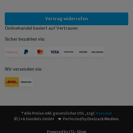
Vertrag widerrufen
Onlinehandel basiert auf Vertrauen:
Sicher bezahlen via:
Wir versenden via:
* Alle Preise inkl. gesetzlicher USt., zzgl.
Versand
© J+A Handels GmbH
Perfected by
Dreizack Medien
.
Powered by
JTL-Shop