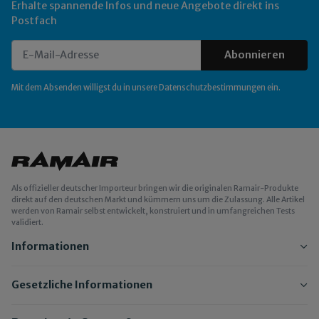
Erhalte spannende Infos und neue Angebote direkt ins
Postfach
Abonnieren
Newsletter Abonnieren
Mit dem Absenden willigst du in unsere
Datenschutzbestimmungen
ein.
Als offizieller deutscher Importeur bringen wir die originalen Ramair-Produkte
direkt auf den deutschen Markt und kümmern uns um die Zulassung. Alle Artikel
werden von Ramair selbst entwickelt, konstruiert und in umfangreichen Tests
validiert.
Informationen
Gesetzliche Informationen