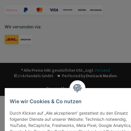
Wir versenden via:
* Alle Preise inkl. gesetzlicher USt., zzgl.
Versand
© J+A Handels GmbH
Perfected by
Dreizack Medien
.
Powered by
JTL-Shop
Wie wir Cookies & Co nutzen
Durch Klicken auf „Alle akzeptieren“ gestattest du den Einsatz
folgender Dienste auf unserer Website: Technisch notwendig,
YouTube, ReCaptcha, Freshworks, Meta Pixel, Google Analytics