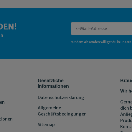
DEN!
ch
Newsletter Abonnieren
Mit dem Absenden willigst du in unsere
Gesetzliche
Brau
Informationen
Wir h
Datenschutzerklärung
Gerne
en
Allgemeine
dich 
Geschäftsbedingungen
Anlie
tionen
Produ
Sitemap
Konta