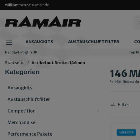
Willkommen bei Ramair.de
ANSAUGKITS
AUSTAUSCHLUFTFILTER
CO
Handgefertigt in UK
Top K
Startseite
Artikel mit Breite: 146 mm
146 
Kategorien
Hier findest du
Ansaugkits
Austauschluftfilter
Filter
Competition
Merchandise
AUF LAGER
Performance Pakete