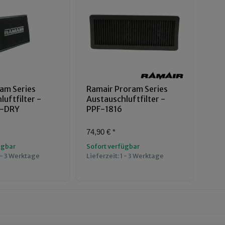
am Series
Ramair Proram Series
uftfilter -
Austauschluftfilter -
8-DRY
PPF-1816
74,90 €
*
ügbar
Sofort verfügbar
 - 3 Werktage
Lieferzeit:
1 - 3 Werktage