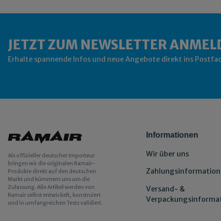
JETZT ZUM NEWSLETTER ANMEL
Erhalte spannende Infos und neue Angebote direkt ins Postfa
Informationen
Wir über uns
Als offizieller deutscher Importeur
bringen wir die originalen Ramair-
Zahlungsinformation
Produkte direkt auf den deutschen
Markt und kümmern uns um die
Zulassung. Alle Artikel werden von
Versand- &
Ramair selbst entwickelt, konstruiert
Verpackungsinforma
und in umfangreichen Tests validiert.