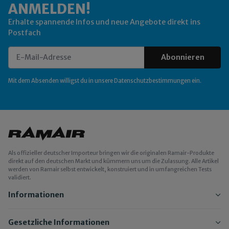
ANMELDEN!
Erhalte spannende Infos und neue Angebote direkt ins
Postfach
Abonnieren
Newsletter Abonnieren
Mit dem Absenden willigst du in unsere
Datenschutzbestimmungen
ein.
Als offizieller deutscher Importeur bringen wir die originalen Ramair-Produkte
direkt auf den deutschen Markt und kümmern uns um die Zulassung. Alle Artikel
werden von Ramair selbst entwickelt, konstruiert und in umfangreichen Tests
validiert.
Informationen
Gesetzliche Informationen