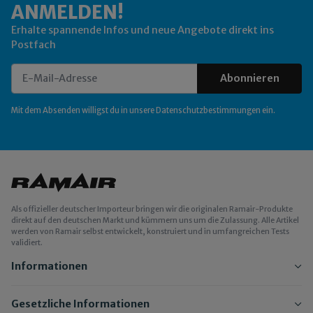
ANMELDEN!
Erhalte spannende Infos und neue Angebote direkt ins
Postfach
Abonnieren
Newsletter Abonnieren
Mit dem Absenden willigst du in unsere
Datenschutzbestimmungen
ein.
Als offizieller deutscher Importeur bringen wir die originalen Ramair-Produkte
direkt auf den deutschen Markt und kümmern uns um die Zulassung. Alle Artikel
werden von Ramair selbst entwickelt, konstruiert und in umfangreichen Tests
validiert.
Informationen
Gesetzliche Informationen