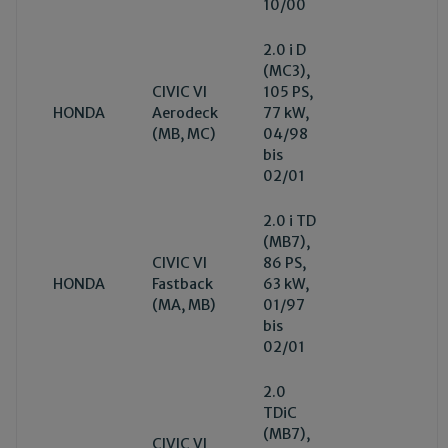
10/00
2.0 i D
(MC3),
CIVIC VI
105 PS,
HONDA
Aerodeck
77 kW,
(MB, MC)
04/98
bis
02/01
2.0 i TD
(MB7),
CIVIC VI
86 PS,
HONDA
Fastback
63 kW,
(MA, MB)
01/97
bis
02/01
2.0
TDiC
(MB7),
CIVIC VI