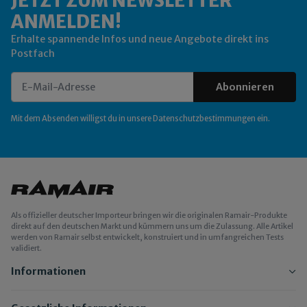
JETZT ZUM NEWSLETTER
ANMELDEN!
Erhalte spannende Infos und neue Angebote direkt ins
Postfach
Abonnieren
Newsletter Abonnieren
Mit dem Absenden willigst du in unsere
Datenschutzbestimmungen
ein.
Als offizieller deutscher Importeur bringen wir die originalen Ramair-Produkte
direkt auf den deutschen Markt und kümmern uns um die Zulassung. Alle Artikel
werden von Ramair selbst entwickelt, konstruiert und in umfangreichen Tests
validiert.
Informationen