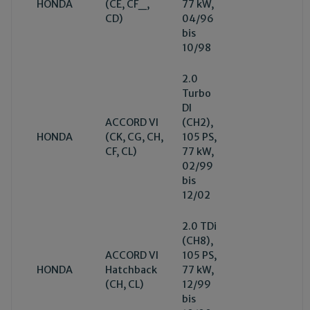
HONDA
(CE, CF_,
77 kW,
CD)
04/96
bis
10/98
2.0
Turbo
DI
ACCORD VI
(CH2),
HONDA
(CK, CG, CH,
105 PS,
CF, CL)
77 kW,
02/99
bis
12/02
2.0 TDi
(CH8),
ACCORD VI
105 PS,
HONDA
Hatchback
77 kW,
(CH, CL)
12/99
bis