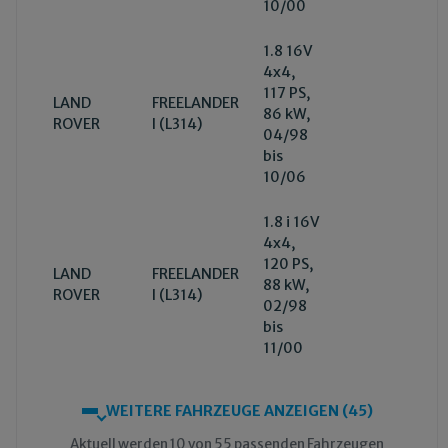
10/00
1.8 16V
4x4,
117 PS,
LAND
FREELANDER
86 kW,
ROVER
I (L314)
04/98
bis
10/06
1.8 i 16V
4x4,
120 PS,
LAND
FREELANDER
88 kW,
ROVER
I (L314)
02/98
bis
11/00
WEITERE FAHRZEUGE ANZEIGEN (45)
Aktuell werden 10 von 55 passenden Fahrzeugen