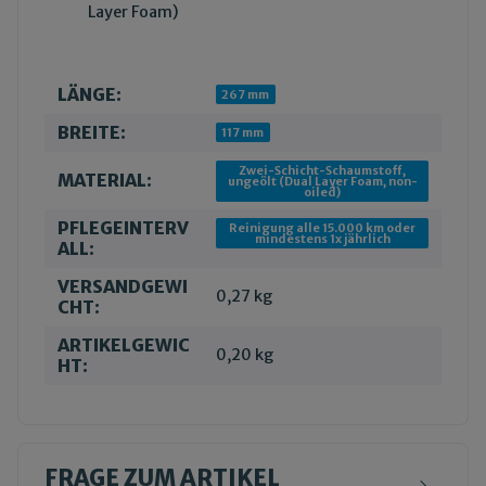
Layer Foam)
LÄNGE:
Produkteigenschaft
Wert
267 mm
BREITE:
117 mm
Zwei-Schicht-Schaumstoff,
MATERIAL:
ungeölt (Dual Layer Foam, non-
oiled)
PFLEGEINTERV
Reinigung alle 15.000 km oder
mindestens 1x jährlich
ALL:
VERSANDGEWI
0,27 kg
CHT:
ARTIKELGEWIC
0,20
kg
HT:
FRAGE ZUM ARTIKEL