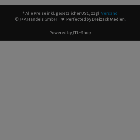
* Alle Preise inkl. gesetzlicher USt., zzgl.
Versand
© J+A Handels GmbH
Perfected by
Dreizack Medien
.
Powered by
JTL-Shop