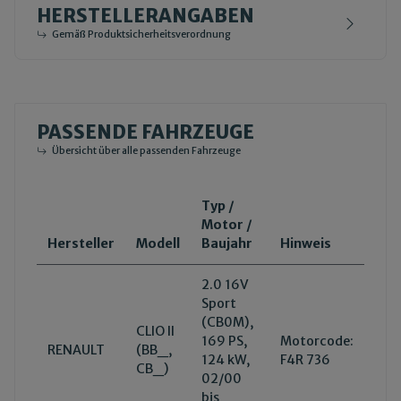
HERSTELLERANGABEN
Gemäß Produktsicherheitsverordnung
PASSENDE FAHRZEUGE
Übersicht über alle passenden Fahrzeuge
Typ /
Motor /
Hersteller
Modell
Baujahr
Hinweis
2.0 16V
Sport
(CB0M),
CLIO II
169 PS,
Motorcode:
RENAULT
(BB_,
124 kW,
F4R 736
CB_)
02/00
bis