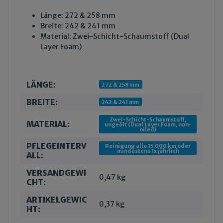
Länge: 272 & 258 mm
Breite: 242 & 241 mm
Material: Zwei-Schicht-Schaumstoff (Dual
Layer Foam)
LÄNGE:
Produkteigenschaft
Wert
272 & 258 mm
BREITE:
242 & 241 mm
Zwei-Schicht-Schaumstoff,
MATERIAL:
ungeölt (Dual Layer Foam, non-
oiled)
PFLEGEINTERV
Reinigung alle 15.000 km oder
mindestens 1x jährlich
ALL:
VERSANDGEWI
0,47 kg
CHT:
ARTIKELGEWIC
0,37
kg
HT: