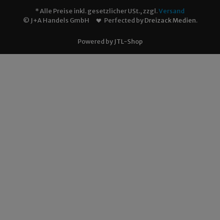
* Alle Preise inkl. gesetzlicher USt., zzgl.
Versand
© J+A Handels GmbH
Perfected by
Dreizack Medien
.
Powered by
JTL-Shop