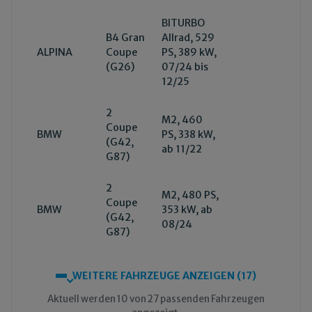
BITURBO
B4 Gran
Allrad, 529
ALPINA
Coupe
PS, 389 kW,
(G26)
07/24 bis
12/25
2
M2, 460
Coupe
BMW
PS, 338 kW,
(G42,
ab 11/22
G87)
2
M2, 480 PS,
Coupe
BMW
353 kW, ab
(G42,
08/24
G87)
WEITERE FAHRZEUGE ANZEIGEN (17)
Aktuell werden 10 von 27 passenden Fahrzeugen