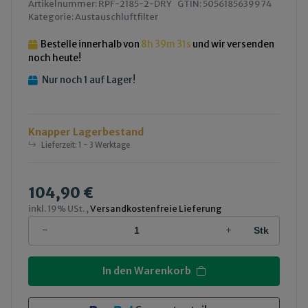
Artikelnummer:
RPF-2185-2-DRY
GTIN:
5056185639974
Kategorie:
Austauschluftfilter
Bestelle innerhalb von
8h
39m
30s
und wir versenden
noch heute!
Nur noch 1 auf Lager!
Knapper Lagerbestand
Lieferzeit:
1 - 3 Werktage
104,90 €
inkl. 19% USt. ,
Versandkostenfreie Lieferung
Stk
In den Warenkorb