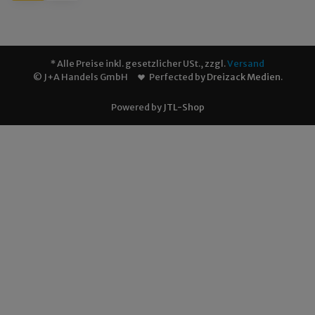
* Alle Preise inkl. gesetzlicher USt., zzgl.
Versand
© J+A Handels GmbH
Perfected by
Dreizack Medien
.
Powered by
JTL-Shop