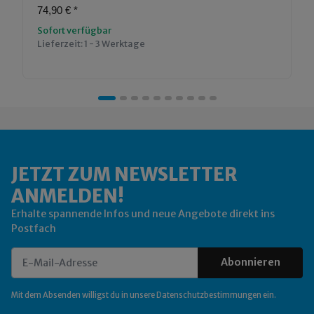
74,90 €
*
Sofort verfügbar
Lieferzeit:
1 - 3 Werktage
JETZT ZUM NEWSLETTER
ANMELDEN!
Erhalte spannende Infos und neue Angebote direkt ins
Postfach
Abonnieren
Newsletter Abonnieren
Mit dem Absenden willigst du in unsere
Datenschutzbestimmungen
ein.