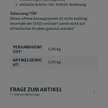
einfache Schritt-für-Schritt-Anleitung
Zulassung/TÜV
Dieses offene Ansaugsystem ist nicht zulässig
innerhalb der StVZo und darf somit nicht auf
öffentlichen Straßen genutzt werden!
VERSANDGEWI
Produkteigenschaft
Wert
5,00 kg
CHT:
ARTIKELGEWIC
5,00
kg
HT:
FRAGE ZUM ARTIKEL
Stell uns deine Frage