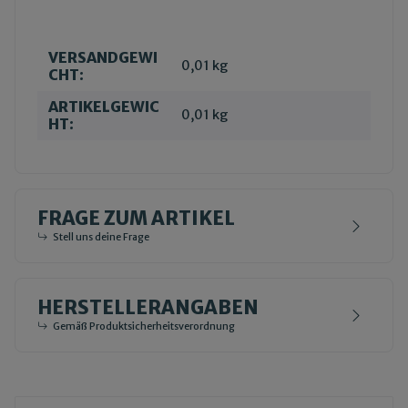
VERSANDGEWI
Produkteigenschaft
Wert
0,01 kg
CHT:
ARTIKELGEWIC
0,01
kg
HT:
FRAGE ZUM ARTIKEL
Stell uns deine Frage
HERSTELLERANGABEN
Gemäß Produktsicherheitsverordnung