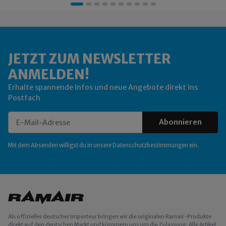
JETZT ZUM NEWSLETTER
ANMELDEN!
Erhalte spannende Infos und neue Angebote direkt ins
Postfach
Abonnieren
Newsletter Abonnieren
Mit dem Absenden willigst du in unsere
Datenschutzbestimmungen
ein.
Als offizieller deutscher Importeur bringen wir die originalen Ramair-Produkte
direkt auf den deutschen Markt und kümmern uns um die Zulassung. Alle Artikel