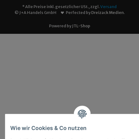
* Alle Preise inkl. gesetzlicher USt., zzgl.
Versand
© J+A Handels GmbH
Perfected by
Dreizack Medien
.
Powered by
JTL-Shop
Wie wir Cookies & Co nutzen