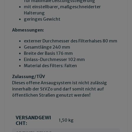
für maximale Leistungssteigerung
mit einstellbarer, maßgeschneiderter
Halterung
geringes Gewicht
Abmessungen:
externer Durchmesser des Filterhalses 80 mm
Gesamtlänge 240 mm
Breite der Basis 176 mm
Einlass-Durchmesser 102 mm
Material des Filters: Falten
Zulassung/TÜV
Dieses offene Ansaugsystem ist nicht zulässig
innerhalb der StVZo und darf somit nicht auf
öffentlichen Straßen genutzt werden!
VERSANDGEWI
Produkteigenschaft
Wert
1,50 kg
CHT: