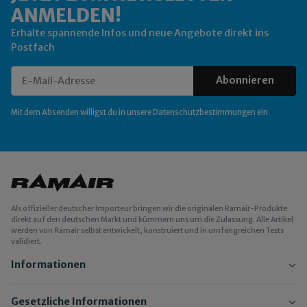
ANMELDEN!
Erhalte spannende Infos und neue Angebote direkt ins
Postfach
Abonnieren
Newsletter Abonnieren
Mit dem Absenden willigst du in unsere
Datenschutzbestimmungen
ein.
Als offizieller deutscher Importeur bringen wir die originalen Ramair-Produkte
direkt auf den deutschen Markt und kümmern uns um die Zulassung. Alle Artikel
werden von Ramair selbst entwickelt, konstruiert und in umfangreichen Tests
validiert.
Informationen
Gesetzliche Informationen