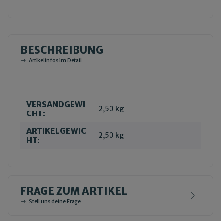
BESCHREIBUNG
Artikelinfos im Detail
VERSANDGEWI
Produkteigenschaft
Wert
2,50 kg
CHT:
ARTIKELGEWIC
2,50
kg
HT:
FRAGE ZUM ARTIKEL
Stell uns deine Frage