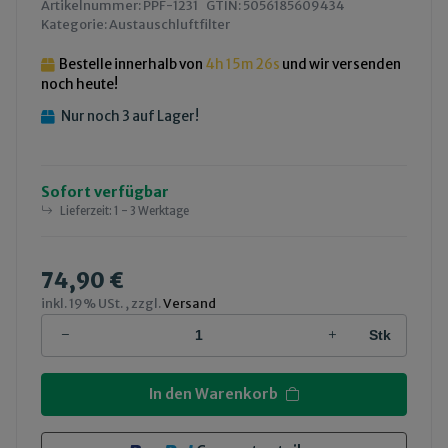
Artikelnummer:
PPF-1231
GTIN:
5056185609434
Kategorie:
Austauschluftfilter
Bestelle innerhalb von
4h
15m
25s
und wir versenden
noch heute!
Nur noch 3 auf Lager!
Sofort verfügbar
Lieferzeit:
1 - 3 Werktage
74,90 €
inkl. 19% USt. , zzgl.
Versand
Stk
In den Warenkorb