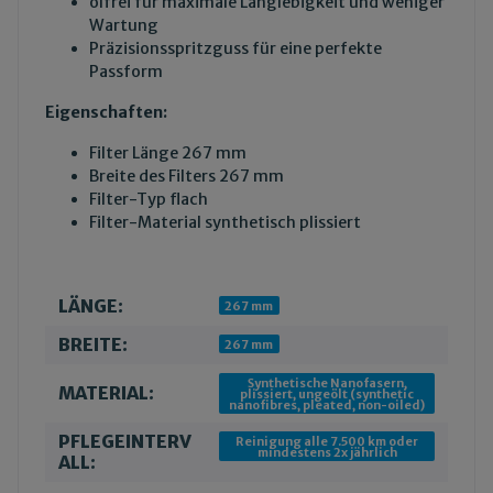
ölfrei für maximale Langlebigkeit und weniger
Wartung
Präzisionsspritzguss für eine perfekte
Passform
Eigenschaften:
Filter Länge 267 mm
Breite des Filters 267 mm
Filter-Typ flach
Filter-Material synthetisch plissiert
LÄNGE:
Produkteigenschaft
Wert
267 mm
BREITE:
267 mm
Synthetische Nanofasern,
MATERIAL:
plissiert, ungeölt (synthetic
nanofibres, pleated, non-oiled)
PFLEGEINTERV
Reinigung alle 7.500 km oder
mindestens 2x jährlich
ALL: