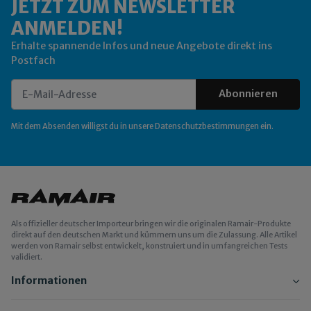
JETZT ZUM NEWSLETTER
ANMELDEN!
Erhalte spannende Infos und neue Angebote direkt ins
Postfach
Abonnieren
Newsletter Abonnieren
Mit dem Absenden willigst du in unsere
Datenschutzbestimmungen
ein.
Als offizieller deutscher Importeur bringen wir die originalen Ramair-Produkte
direkt auf den deutschen Markt und kümmern uns um die Zulassung. Alle Artikel
werden von Ramair selbst entwickelt, konstruiert und in umfangreichen Tests
validiert.
Informationen